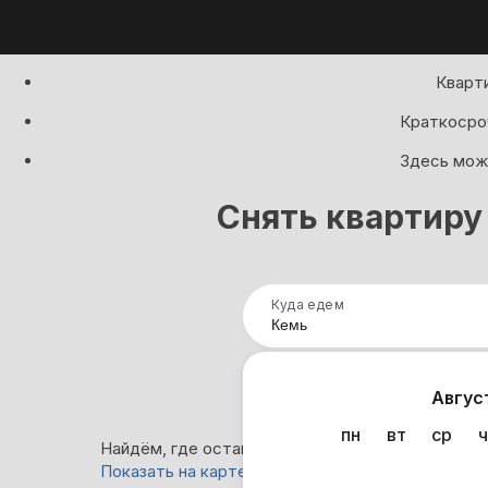
Кварти
Краткосроч
Здесь можн
Снять квартиру
Куда едем
Нап
Авгус
пн
вт
ср
ч
Найдём, где остановиться в Кеми: 1 вариант
Показать на карте