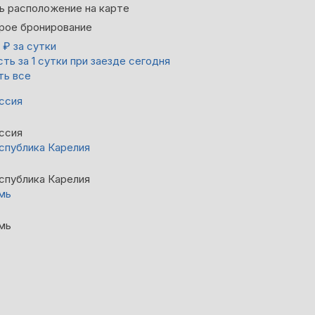
ь расположение на карте
рое бронирование
0
₽
за сутки
ть за 1 сутки при заезде сегодня
ть все
ссия
ссия
спублика Карелия
спублика Карелия
мь
мь