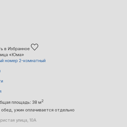
ь в Избранное
ница «Юма»
й номер 2-комнатный
й
ти
я
2
бщая площадь: 38 м
, обед, ужин оплачивается отдельно
ристая улица, 10А