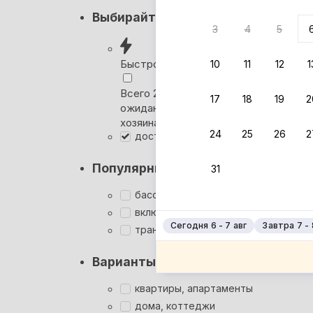
Кэшбэк
Выбирайте лучшее
3
4
5
Вернём 
после о
Быстрое бронирование
10
11
12
1
Выбира
Всего 2 минуты, без
17
18
19
2
ожидания ответа от
Мгновен
хозяина
24
25
26
2
доступ для инвалидов
Кэшбэк
Заброни
Популярные фильтры
31
Подроб
бассейн
включён завтрак
Сегодня 6 - 7 авг
Завтра 7 - 
трансфер
Варианты размещения
квартиры, апартаменты
дома, коттеджи