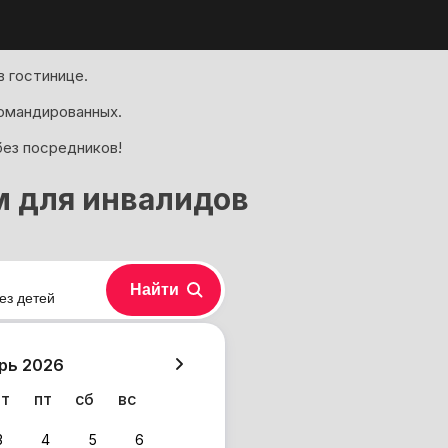
 гостинице.
омандированных.
без посредников!
м для инвалидов
Найти
ез детей
хазия
рь 2026
чт
пт
сб
вс
3
4
5
6