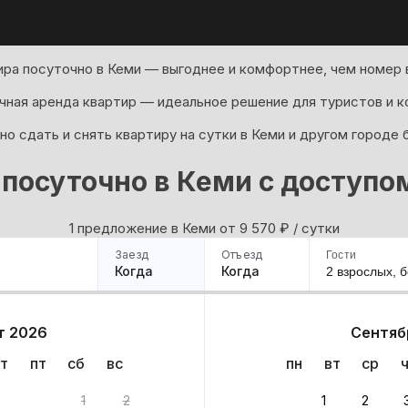
ра посуточно в Кеми — выгоднее и комфортнее, чем номер в
ная аренда квартир — идеальное решение для туристов и к
о сдать и снять квартиру на сутки в Кеми и другом городе 
 посуточно в Кеми с доступо
1 предложение в Кеми oт 9 570
₽
/ сутки
Заезд
Отъезд
Гости
Когда
Когда
2 взрослых,
б
ример
Санкт-Петербург
Москва
Сочи
Минск
Казань
Дагестан
Кисловодск
Аб
т 2026
Сентяб
Квартиры
Гостиницы
Дома
Частный сектор
т
пт
сб
вс
пн
вт
ср
1
2
1
2