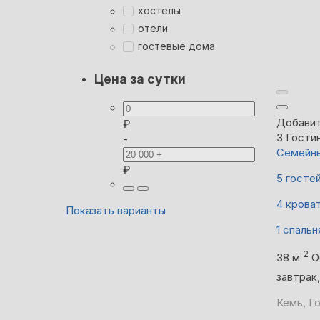
хостелы
отели
гостевые дома
Цена за сутки
Добавит
₽
3
Гости
-
Семейны
₽
5 госте
4 крова
Показать варианты
1 спальн
2
38 м
О
завтрак
Кемь, Го