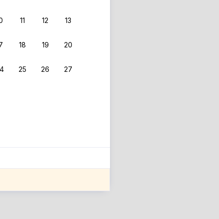
0
11
12
13
7
18
19
20
4
25
26
27
ле оценки проживания.