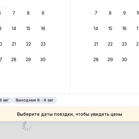
 до 30% за бронь
6
7
8
9
7
8
9
1
бонусами
ценки проживания
3
14
15
16
14
15
16
1
йте быстрое бронирование
0
21
22
23
21
22
23
2
ное подтверждение брони без ожидания ответа от хозяина
7
28
29
30
28
29
30
 до 4%
руйте до 31 августа 2026 — и получите кэшбэк бонусами пос
нее
8 авг
Выходные 8 - 9 авг
Выберите даты поездки, чтобы увидеть цены