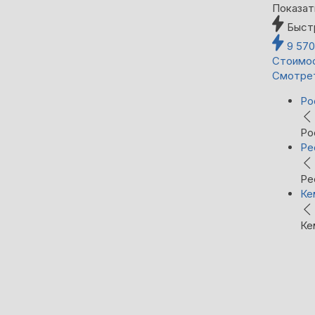
Показат
Быст
9 57
Стоимос
Смотре
Ро
Ро
Ре
Ре
Ке
Ке